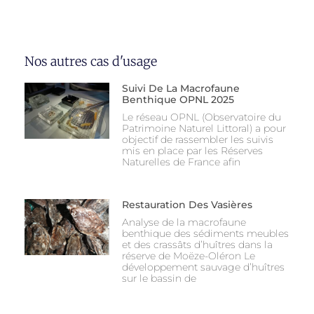
Nos autres cas d'usage
Suivi De La Macrofaune
Benthique OPNL 2025
Le réseau OPNL (Observatoire du
Patrimoine Naturel Littoral) a pour
objectif de rassembler les suivis
mis en place par les Réserves
Naturelles de France afin
Restauration Des Vasières
Analyse de la macrofaune
benthique des sédiments meubles
et des crassâts d’huîtres dans la
réserve de Moëze-Oléron Le
développement sauvage d’huîtres
sur le bassin de