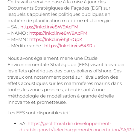
Ce travail a servi de base à la mise à jour des
Documents Stratégiques de Façades (DSF) sur
lesquels s’appuient les politiques publiques en
matière de planification maritime et d’énergie.
– SA :
https://lnkd.in/e8W9AcFM
– NAMO :
https://lnkd.in/e8W9AcFM
– MEMN :
https://lnkd.in/ehjfRGpK
– Méditerranée :
https://lnkd.in/ev54SRuf
Nous avons également mené une Etude
Environnementale Stratégique (EES) visant à évaluer
les effets génériques des parcs éoliens offshore. Ces
travaux ont notamment porté sur l’évaluation des
effets acoustiques sur les mammifères marins dans
toutes les zones propices, aboutissant à une
méthodologie de modélisation à grande échelle
innovante et prometteuse.
Les EES sont disponibles ici :
SA:
https://geolittoral.din.developpement-
durable.gouv.fr/telechargement/concertation/SA