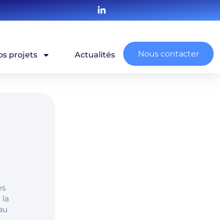
Nous contacter
os projets
Actualités
es
 la
au